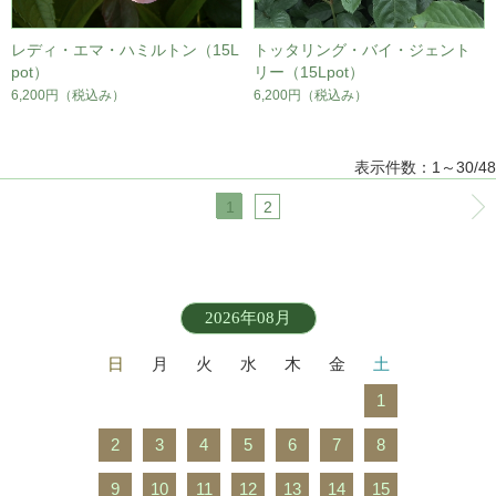
レディ・エマ・ハミルトン（15L
トッタリング・バイ・ジェント
pot）
リー（15Lpot）
6,200円
（税込み）
6,200円
（税込み）
表示件数：1～30/48
1
2
2026年08月
日
月
火
水
木
金
土
1
2
3
4
5
6
7
8
9
10
11
12
13
14
15