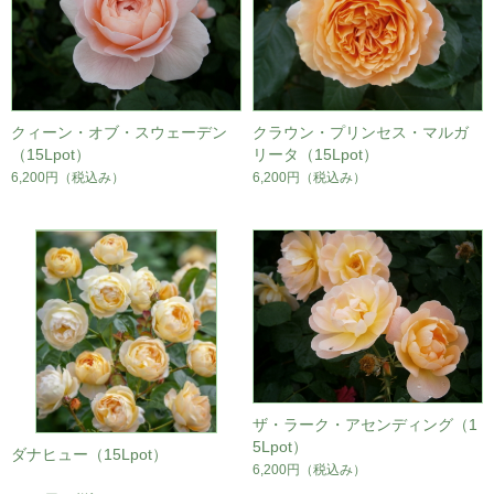
クィーン・オブ・スウェーデン
クラウン・プリンセス・マルガ
（15Lpot）
リータ（15Lpot）
6,200円
（税込み）
6,200円
（税込み）
ザ・ラーク・アセンディング（1
5Lpot）
ダナヒュー（15Lpot）
6,200円
（税込み）