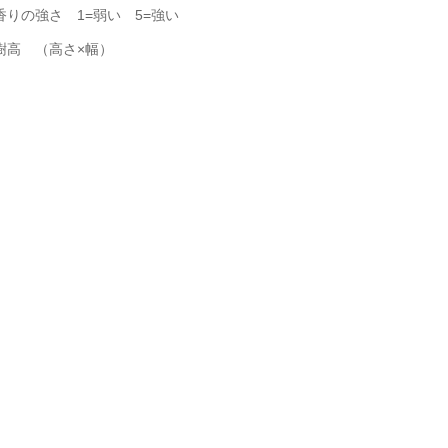
香りの強さ 1=弱い 5=強い
樹高 （高さ×幅）