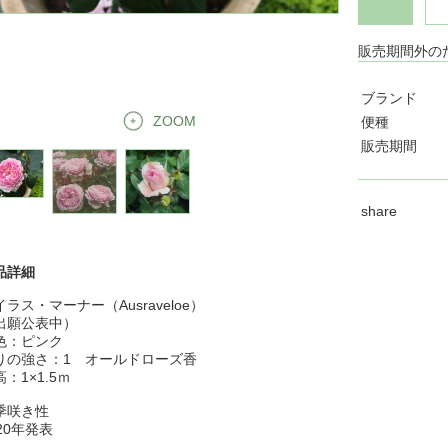
販売期間外の
ブランド
ZOOM
便種
販売期間
share
品詳細
イラス・マーナー（Ausraveloe）
出願公表中）
色：ピンク
りの強さ：1 オールドローズ香
：1×1.5ｍ
季咲き性
020年発表