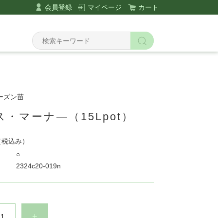
会員登録
マイページ
カート
シーズン苗
・マーナ―（15Lpot）
（税込み）
○
2324c20-019n
+