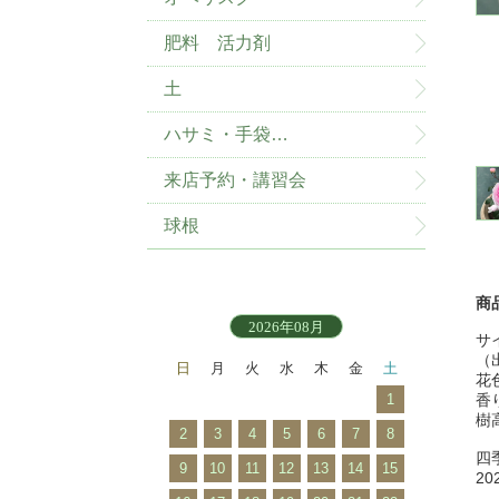
肥料 活力剤
土
ハサミ・手袋…
来店予約・講習会
球根
商
2026年08月
サ
（
日
月
火
水
木
金
土
花
1
香
樹高
2
3
4
5
6
7
8
四
9
10
11
12
13
14
15
2