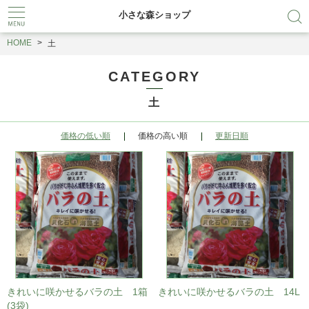
小さな森ショップ
HOME
土
CATEGORY
土
価格の低い順
価格の高い順
更新日順
きれいに咲かせるバラの土 1箱
きれいに咲かせるバラの土 14L
(3袋)