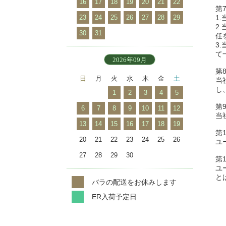
16
17
18
19
20
21
22
第
23
24
25
26
27
28
29
1
2
30
31
任
3
て
2026年09月
第
日
月
火
水
木
金
土
当
し
1
2
3
4
5
第
6
7
8
9
10
11
12
当
13
14
15
16
17
18
19
第
20
21
22
23
24
25
26
ユ
27
28
29
30
第
ユ
と
バラの配送をお休みします
ER入荷予定日