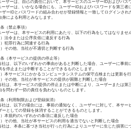
.ユーザーは、自己の責任において、本サービスのユーザーIDおよびパス
.ユーザーは、いかなる場合にも、ユーザーIDおよびパスワードを第三
ーザーIDとパスワードの組み合わせが登録情報と一致してログインされ
自身による利用とみなします。
4条（禁止事項）
.ユーザーは、本サービスの利用にあたり、以下の行為をしてはなりませ
1）法令または公序良俗に違反する行為
2）犯罪行為に関連する行為
3）その他、当社が不適切と判断する行為
5条（本サービスの提供の停止等）
.当社は、以下のいずれかの事由があると判断した場合、ユーザーに事前
供を停止または中断することができるものとします。
1）本サービスにかかるコンピュータシステムの保守点検または更新を
2）その他、当社が本サービスの提供が困難と判断した場合
.当社は、本サービスの提供の停止または中断により、ユーザーまたは第
由を問わず一切の責任を負わないものとします。
6条（利用制限および登録抹消）
.当社は、以下の場合には、事前の通知なく、ユーザーに対して、本サー
ザーとしての登録を抹消することができるものとします。
1）本規約のいずれかの条項に違反した場合
2）その他、当社が本サービスの利用を適当でないと判断した場合
.当社は、本条に基づき当社が行った行為によりユーザーに生じた損害に