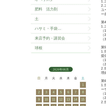
1
2
肥料 活力剤
ユ
ー
土
第
1
ハサミ・手袋…
（
（
来店予約・講習会
（
第
球根
1
提
（
（
2
2026年08月
理
日
月
火
水
木
金
土
第
1
1
ー
2
3
4
5
6
7
8
（
（
9
10
11
12
13
14
15
2