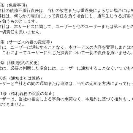
7条（免責事項）
.当社の債務不履行責任は、当社の故意または重過失によらない場合には
.当社は、何らかの理由によって責任を負う場合にも、通常生じうる損害
を負うものとします。
.当社は、本サービスに関して、ユーザーと他のユーザーまたは第三者と
一切責任を負いません。
8条（サービス内容の変更等）
社は、ユーザーに通知することなく、本サービスの内容を変更しまたは
、これによってユーザーに生じた損害について一切の責任を負いません
9条（利用規約の変更）
社は、必要と判断した場合には、ユーザーに通知することなくいつでも
10条（通知または連絡）
ーザーと当社との間の通知または連絡は、当社の定める方法によって行
11条（権利義務の譲渡の禁止）
ーザーは、当社の書面による事前の承諾なく、本規約に基づく権利もし
はできません。