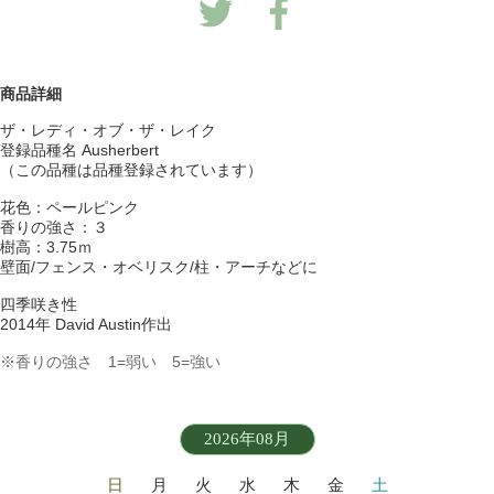
商品詳細
ザ・レディ・オブ・ザ・レイク
登録品種名 Ausherbert
（この品種は品種登録されています）
花色：ペールピンク
香りの強さ：３
樹高：3.75ｍ
壁面/フェンス・オベリスク/柱・アーチなどに
四季咲き性
2014年 David Austin作出
※香りの強さ 1=弱い 5=強い
2026年08月
日
月
火
水
木
金
土