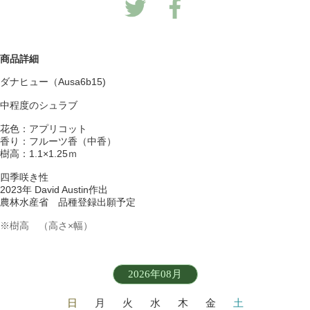
商品詳細
ダナヒュー（Ausa6b15)
中程度のシュラブ
花色：アプリコット
香り：フルーツ香（中香）
樹高：1.1×1.25ｍ
四季咲き性
2023年 David Austin作出
農林水産省 品種登録出願予定
※樹高 （高さ×幅）
2026年08月
日
月
火
水
木
金
土