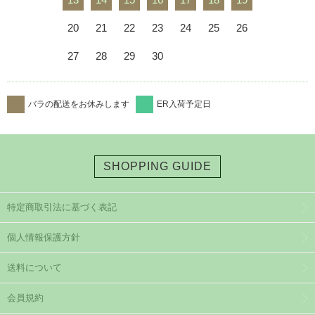
20
21
22
23
24
25
26
27
28
29
30
バラの配送をお休みします
ER入荷予定日
SHOPPING GUIDE
特定商取引法に基づく表記
個人情報保護方針
送料について
会員規約