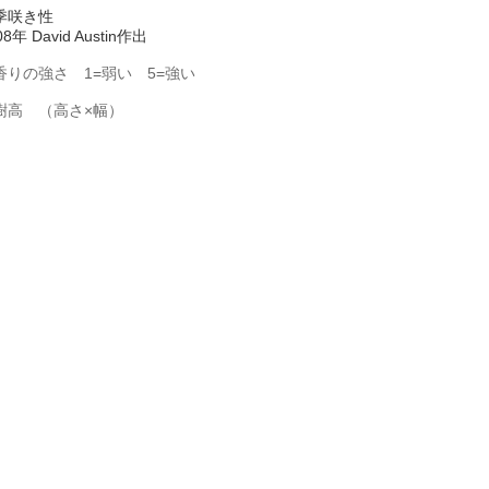
季咲き性
08年 David Austin作出
香りの強さ 1=弱い 5=強い
樹高 （高さ×幅）