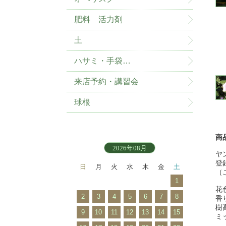
肥料 活力剤
土
ハサミ・手袋…
来店予約・講習会
球根
商
2026年08月
ヤ
登録
日
月
火
水
木
金
土
（
1
花
2
3
4
5
6
7
8
香
樹高
9
10
11
12
13
14
15
ミ