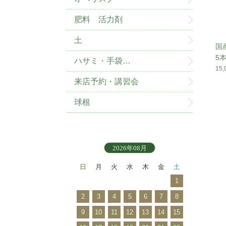
肥料 活力剤
土
国
5
ハサミ・手袋…
15
来店予約・講習会
球根
2026年08月
日
月
火
水
木
金
土
1
2
3
4
5
6
7
8
9
10
11
12
13
14
15