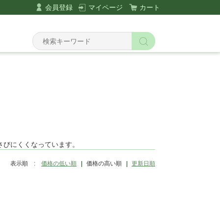
会員登録
マイページ
カート
Y
さびにくくなっています。
表示順 :
価格の低い順
価格の高い順
更新日順